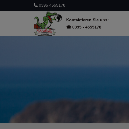
0395 4555178
Kontaktieren Sie uns:
☎ 0395 - 4555178